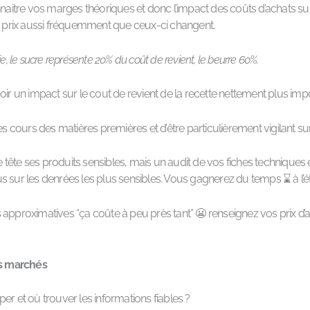
tre vos marges théoriques et donc l’impact des coûts d’achats sur vos
es prix aussi fréquemment que ceux-ci changent.
e, le sucre représente 20% du coût de revient, le beurre 60%.
oir un impact sur le cout de revient de la recette nettement plus im
les cours des matières premières et d’être particulièrement vigilant s
ête ses produits sensibles, mais un audit de vos fiches techniques e
s sur les denrées les plus sensibles. Vous gagnerez du temps ⌛ à l’é
 approximatives “ça coûte à peu près tant” 😬 renseignez vos prix d’
es marchés
er et où trouver les informations fiables ?