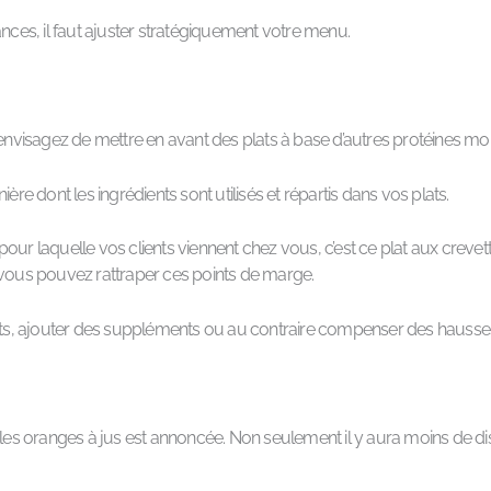
ances, il faut ajuster stratégiquement votre menu.
, envisagez de mettre en avant des plats à base d’autres protéines m
 dont les ingrédients sont utilisés et répartis dans vos plats.
le pour laquelle vos clients viennent chez vous, c’est ce plat aux crev
ù vous pouvez rattraper ces points de marge.
s, ajouter des suppléments ou au contraire compenser des hausses
 les oranges à jus est annoncée. Non seulement il y aura moins de disp