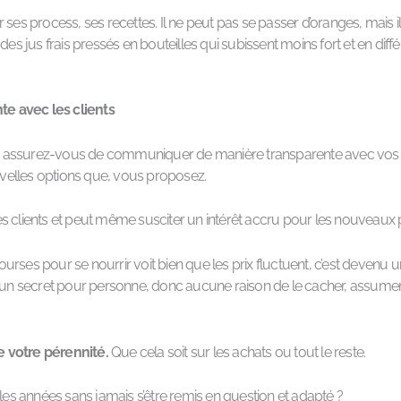
oir ses process, ses recettes. Il ne peut pas se passer d’oranges, mais 
des jus frais pressés en bouteilles qui subissent moins fort et en diff
e avec les clients
assurez-vous de communiquer de manière transparente avec vos clie
velles options que, vous proposez.
s clients et peut même susciter un intérêt accru pour les nouveaux p
s courses pour se nourrir voit bien que les prix fluctuent, c’est dev
t un secret pour personne, donc aucune raison de le cacher, assume
de votre pérennité.
Que cela soit sur les achats ou tout le reste.
 les années sans jamais s’être remis en question et adapté ?