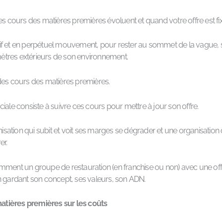
s cours des matières premières évoluent et quand votre offre est fixe,
f et en perpétuel mouvement, pour rester au sommet de la vague, sa
ètres extérieurs de son environnement.
 des cours des matières premières.
iale consiste à suivre ces cours pour mettre à jour son offre.
nisation qui subit et voit ses marges se dégrader et une organisation 
er.
omment un groupe de restauration (en franchise ou non) avec une o
en gardant son concept, ses valeurs, son ADN.
atières premières sur les coûts