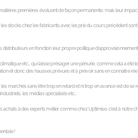
matières premières évoluent de façon permanente, mais leur impact d
 les stocks chez les fabricants avec les prix du cours précédent sont 
t les distributeurs en fonction leur propre politique d’approvisionneme
climatique etc… qui laisse présager une pénurie, comme cela a été le 
lation et donc des hausses prévues et à prévoir sans en connaitre r
les marchés sans être trop en retard et ni trop en avance est de se r
s industriels, les médias spécialisés etc…
os achats à des experts métier comme chez Up’timise, c’est à notre 
mentale !