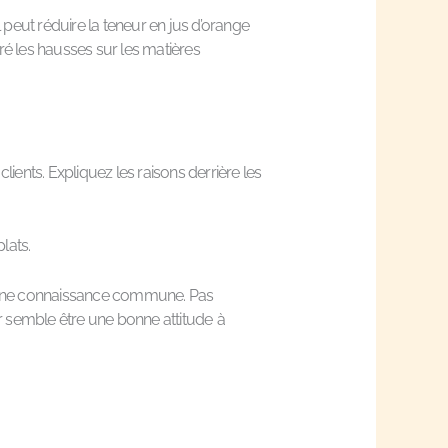
il peut réduire la teneur en jus d’orange
éré les hausses sur les matières
nts. Expliquez les raisons derrière les
lats.
enu une connaissance commune. Pas
r semble être une bonne attitude à