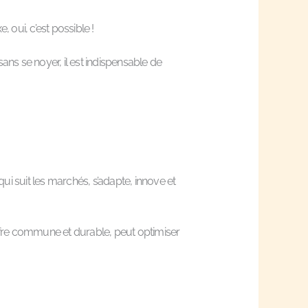
 oui, c’est possible !
ns se noyer, il est indispensable de
qui suit les marchés, s’adapte, innove et
ffre commune et durable, peut optimiser