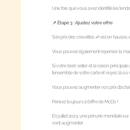
Une fois que vous avez identifié les tend
📌
Étape 3 :
Ajustez votre offre
Si le prix des crevettes 🦐 est en hausse
Vous pouvez également repenser la manière
Si votre best-seller et la raison principa
l’ensemble de votre carte et voyez là o
Vous pouvez augmenter vos prix d’achat
Pensez toujours à l’offre de McDo !
En juillet 2023, une pénurie mondiale sur
vont augmenter.