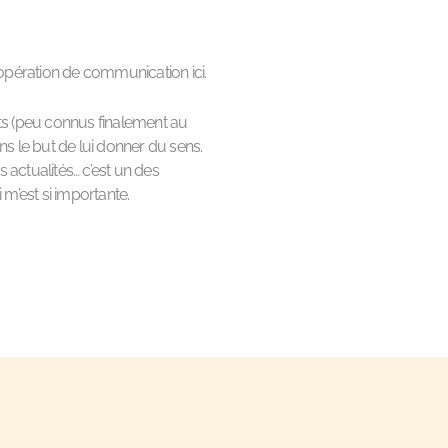
’opération de communication ici.
ts (peu connus finalement au
ns le but de lui donner du sens.
 actualités… c’est un des
 m’est si importante.