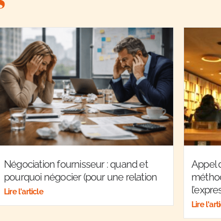
Négociation fournisseur : quand et
Appel d
pourquoi négocier (pour une relation
méthod
l’expre
Lire l'article
Lire l'art