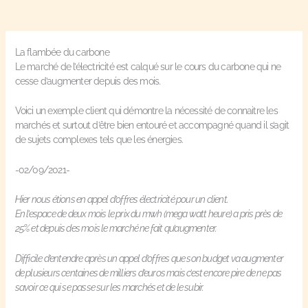
La flambée du carbone
Le marché de l’électricité est calqué sur le cours du carbone qui ne
cesse d’augmenter depuis des mois.
Voici un exemple client qui démontre la nécessité de connaitre les
marchés et surtout d’être bien entouré et accompagné quand il s’agit
de sujets complexes tels que les énergies.
-02/09/2021-
Hier nous étions en appel d’offres électricité pour un client.
En l’espace de deux mois le prix du mwh (mega watt heure) a pris près de
25% et depuis des mois le marché ne fait qu’augmenter.
Difficile d’entendre après un appel d’offres que son budget va augmenter
de plusieurs centaines de milliers d’euros mais c’est encore pire de ne pas
savoir ce qui se passe sur les marchés et de le subir.