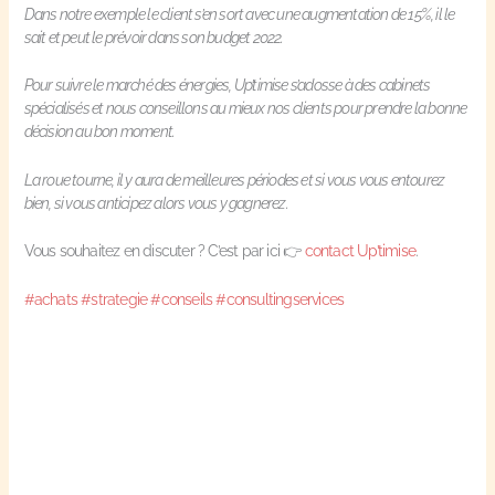
Dans notre exemple le client s’en sort avec une augmentation de 15%, il le
sait et peut le prévoir dans son budget 2022.
Pour suivre le marché des énergies, Up’timise s’adosse à des cabinets
spécialisés et nous conseillons au mieux nos clients pour prendre la bonne
décision au bon moment.
La roue tourne, il y aura de meilleures périodes et si vous vous entourez
bien, si vous anticipez alors vous y gagnerez.
Vous souhaitez en discuter ? C’est par ici 👉
contact Up’timise
.
#achats
#strategie
#conseils
#consultingservices