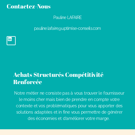
Contactez-Nous
Pauline LAFAIRE
pauline.lafaire@uptimise-conseils.com
L
i
n
k
e
d
i
n
Achats Structurés Compétitivité
Renforcée
Notre métier ne consiste pas à vous trouver le fournisseur
le moins cher mais bien de prendre en compte votre
contexte et vos problématiques pour vous apporter des
solutions adaptées et in fine vous permettre de générer
des économies et d’améliorer votre marge.